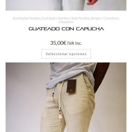
Acolchadas hombre
,
Acolchados hombre
,
Moda hombre
,
Abrigos / Cazadoras
,
Chaquetas
Guateado con capucha
35,00
€
IVA Inc.
Seleccionar opciones