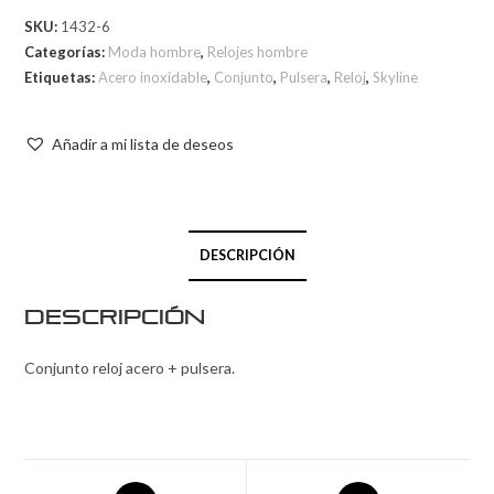
SKU:
1432-6
Categorías:
Moda hombre
,
Relojes hombre
Etiquetas:
Acero inoxidable
,
Conjunto
,
Pulsera
,
Reloj
,
Skyline
Añadir a mi lista de deseos
DESCRIPCIÓN
Descripción
Conjunto reloj acero + pulsera.