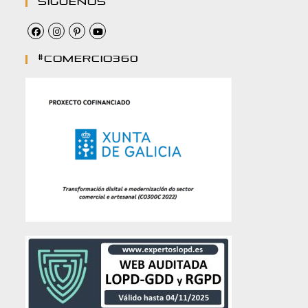
Síguenos
#comercio360