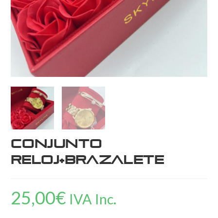
Conjunto
Reloj+Brazalete
25,00
€
IVA Inc.