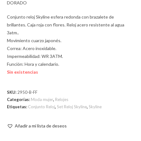
DORADO
Conjunto reloj Skyline esfera redonda con brazalete de
brillantes. Caja roja con flores. Reloj acero resistente al agua
3atm..
Movimiento cuarzo japonés.
Correa: Acero inoxidable.
Impermeabilidad: WR 3ATM.
Función: Hora y calendario.
Sin existencias
SKU:
2950-B-FF
Categorías:
Moda mujer
,
Relojes
Etiquetas:
Conjunto Reloj
,
Set Reloj Skyline
,
Skyline
Añadir a mi lista de deseos