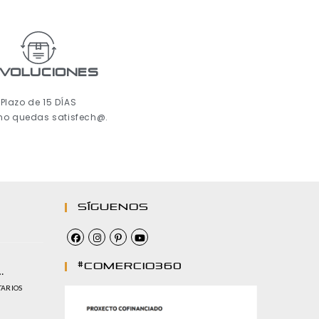
voluciones
Plazo de 15 DÍAS
 no quedas satisfech@.
Síguenos
#comercio360
…
TARIOS