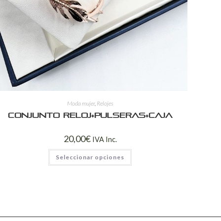
Moda mujer
,
Relojes
Conjunto reloj+pulseras+caja
20,00
€
IVA Inc.
Seleccionar opciones