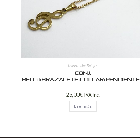
Moda mujer
,
Relojes
Conj.
reloj+brazalete+collar+pendient
25,00
€
IVA Inc.
Leer más