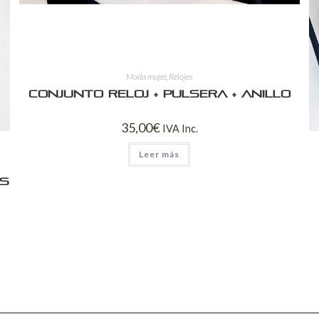
Moda mujer
,
Relojes
Conjunto reloj + pulsera + anillo
35,00
€
IVA Inc.
Leer más
es