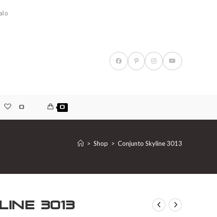
alo
0
0
>
Shop
>
Conjunto Skyline 3013
ine 3013