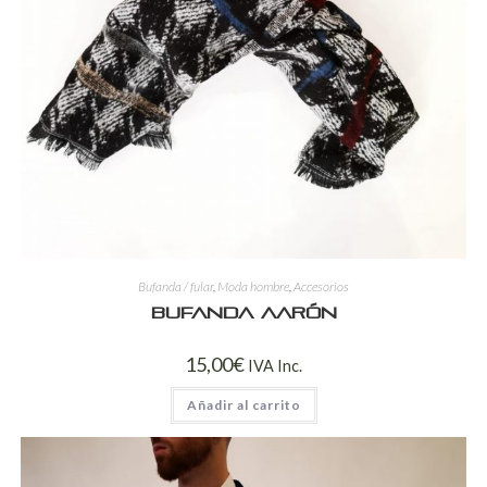
Bufanda / fular
,
Moda hombre
,
Accesorios
Bufanda Aarón
15,00
€
IVA Inc.
Añadir al carrito