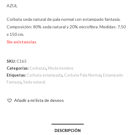
AZUL
Corbata seda natural de pala normal con estampado fantasía.
Composición: 80% seda natural y 20% microfibra. Medidas: 7,50
x 150 cm.
Sin existencias
SKU:
C165
Categorías:
Corbatas
,
Moda hombre
Etiquetas:
Corbata estampada
,
Corbata Pala Normal
,
Estampado
Fantasía
,
Seda natural
Añadir a mi lista de deseos
DESCRIPCIÓN