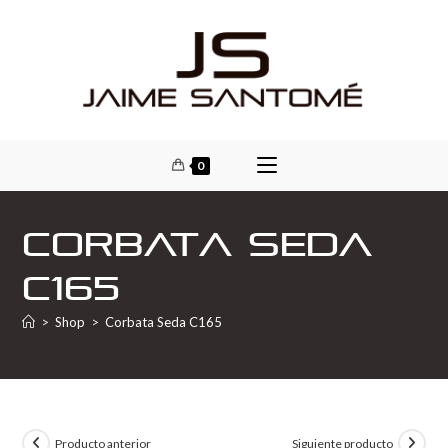
0
Corbata Seda
C165
>
Shop
>
Corbata Seda C165
Producto anterior
Siguiente producto