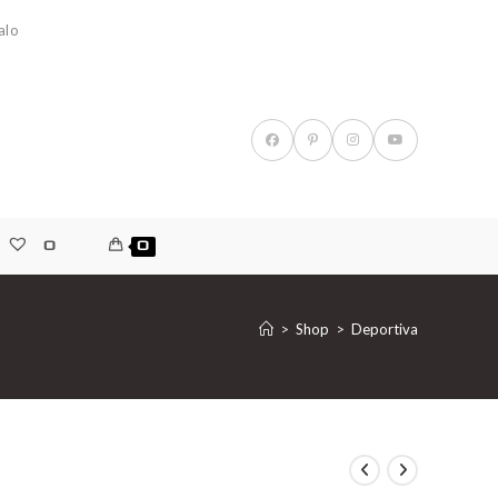
alo
0
0
>
Shop
>
Deportiva