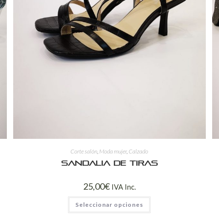
Corte salón
,
Moda mujer
,
Calzado
Sandalia de tiras
25,00
€
IVA Inc.
Seleccionar opciones