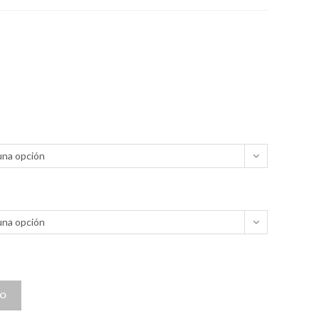
una opción
una opción
TO