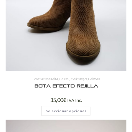
Botas de caña alta
,
Casual
,
Moda mujer
,
Calzado
Bota efecto rejilla
35,00
€
IVA Inc.
Seleccionar opciones