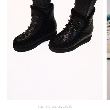
Botas
,
Botín
,
Casual
,
Calzado