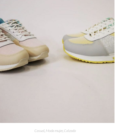
Casual
,
Moda mujer
,
Calzado