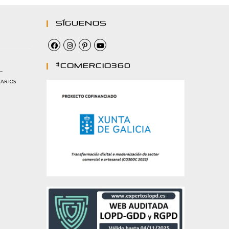
Síguenos
#comercio360
…
TARIOS