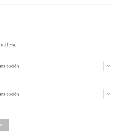
de 11 cm.
una opción
una opción
TO