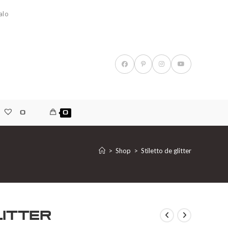
alo
0
0
>
Shop
>
Stiletto de glitter
litter