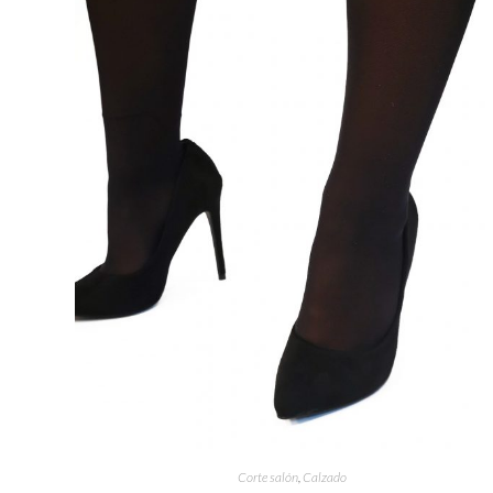
Corte salón
,
Calzado