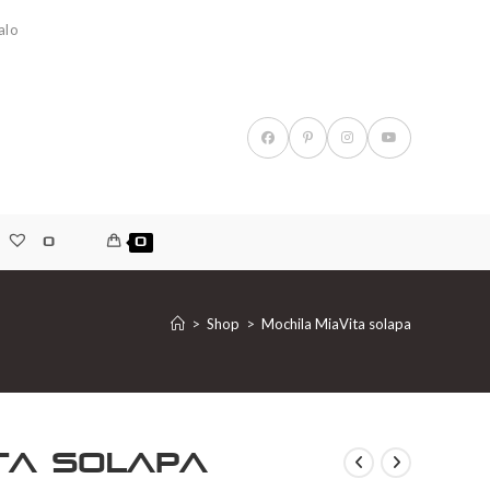
alo
0
0
>
Shop
>
Mochila MiaVita solapa
ita solapa