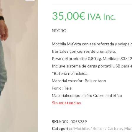
35,00
€
IVA Inc.
NEGRO
Mochila MiaVita con asa reforzada y solapa co
frontales con cierres de cremallera.
Peso del producto: 0,80 kg. Medidas: 33×42
Incluye sistema de carga portatil USB para 
*Bateria no incluída.
Material exterior: Poliuretano
Forro: Tela
Material/composición: Cuero sintético
Sin existencias
SKU:
B09L0055239
Categorías:
Mochilas / Bolsos / Carteras
,
Mod