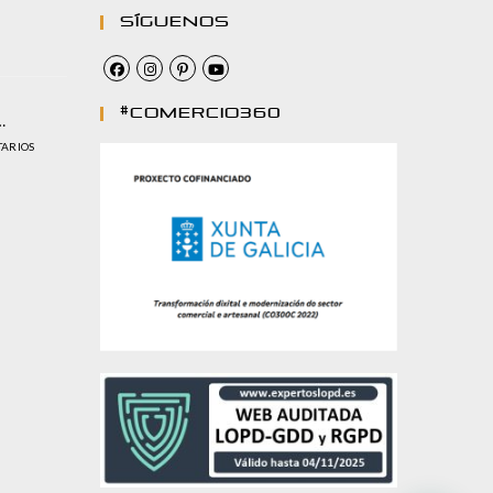
Síguenos
#comercio360
…
TARIOS