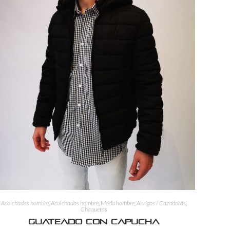
Acolchadas hombre
,
Acolchados hombre
,
Moda hombre
,
Abrigos / Cazadoras
,
Chaquetas
Guateado con capucha