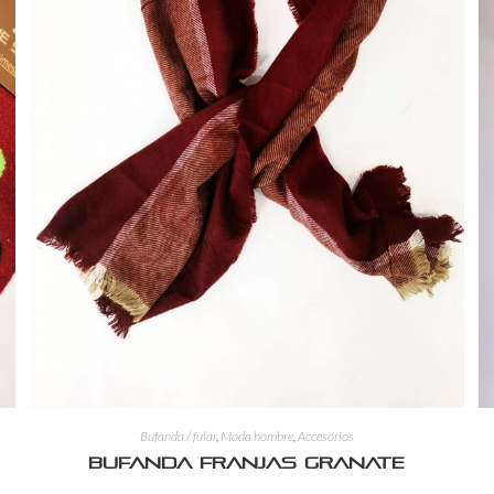
Bufanda / fular
,
Moda hombre
,
Accesorios
Bufanda franjas granate