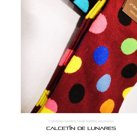
Calcetines hombre
,
Moda hombre
,
Accesorios
Calcetín de lunares