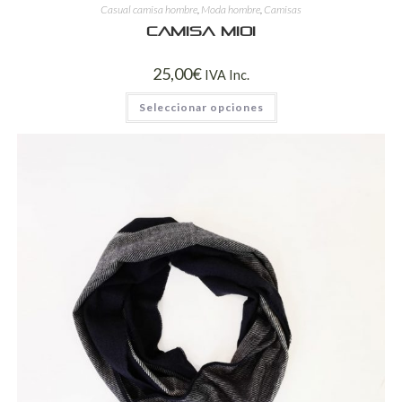
Casual camisa hombre
,
Moda hombre
,
Camisas
Camisa mioi
25,00
€
IVA Inc.
Seleccionar opciones