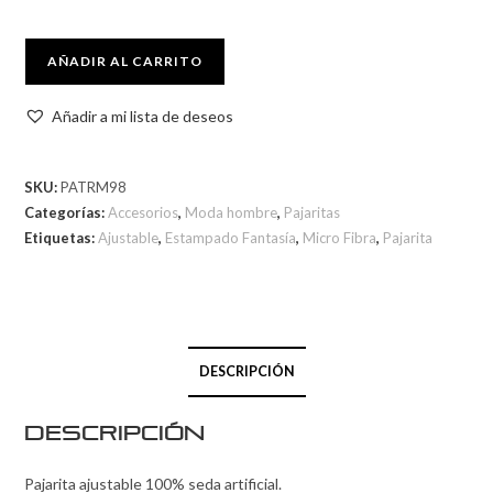
AÑADIR AL CARRITO
Añadir a mi lista de deseos
SKU:
PATRM98
Categorías:
Accesorios
,
Moda hombre
,
Pajaritas
Etiquetas:
Ajustable
,
Estampado Fantasía
,
Micro Fibra
,
Pajarita
DESCRIPCIÓN
Descripción
Pajarita ajustable 100% seda artificial.