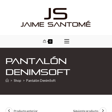
0
Pantalón
DenimSoft
>
Shop
>
Pantalón DenimSoft
Producto anterior
Siguiente producto