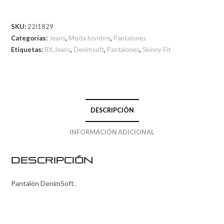
SKU:
22I1829
Categorías:
Jeans
,
Moda hombre
,
Pantalones
Etiquetas:
BX Jeans
,
Denimsoft
,
Pantalones
,
Skinny Fit
DESCRIPCIÓN
INFORMACIÓN ADICIONAL
Descripción
Pantalón DenimSoft.