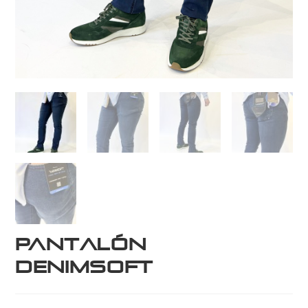
Pantalón
DenimSoft