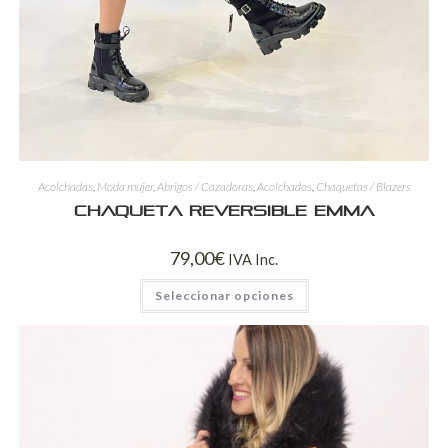
Acolchadas
,
Moda mujer
,
Abrigos / Cazadoras
,
Acolchados
,
Chaquetas / Blazers
Chaqueta Reversible Emma
79,00
€
IVA Inc.
Seleccionar opciones