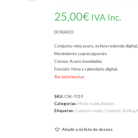
25,00
€
IVA Inc.
DORADO
Conjunto reloj acero, esfera redonda digital
Movimiento cuarzo japonés.
Correa: Acero inoxidable.
Función: Hora y calendario digital.
Sin existencias
SKU:
CSK-7019
Categorías:
Moda mujer
,
Relojes
Etiquetas:
Conjunto mujer
,
Conjunto Skyline
,
Añadir a mi lista de deseos