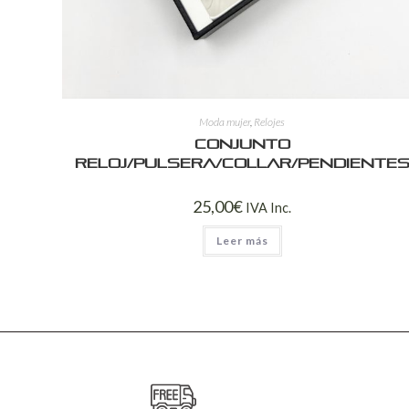
Moda mujer
,
Relojes
Conjunto
reloj/pulsera/collar/pendiente
25,00
€
IVA Inc.
Leer más