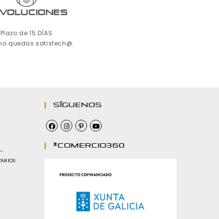
voluciones
Plazo de 15 DÍAS
 no quedas satisfech@.
Síguenos
#comercio360
…
TARIOS