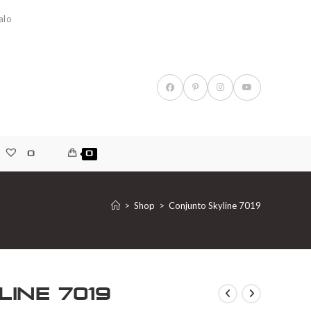
alo
0
0
>
Shop
>
Conjunto Skyline 7019
ine 7019