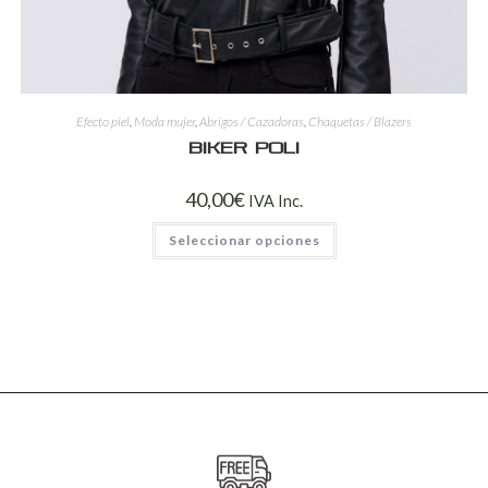
Efecto piel
,
Moda mujer
,
Abrigos / Cazadoras
,
Chaquetas / Blazers
Biker Poli
40,00
€
IVA Inc.
Seleccionar opciones