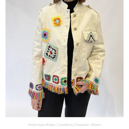
Moda mujer
,
Abrigos / Cazadoras
,
Chaquetas / Blazers