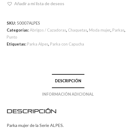
Añadir a mi lista de deseos
SKU:
50007ALPES
Categorías:
Abrigos / Cazadoras
,
Chaquetas
,
Moda mujer
,
Parkas
,
Punto
Etiquetas:
Parka Alpes
,
Parka con Capucha
DESCRIPCIÓN
INFORMACIÓN ADICIONAL
Descripción
Parka mujer de la Serie ALPES.