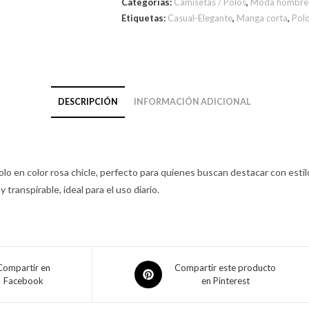
Categorías:
Camisetas / Polos
,
Moda hombre
Etiquetas:
Casual-Elegante
,
Manga corta
,
Polo
DESCRIPCIÓN
INFORMACIÓN ADICIONAL
lo en color rosa chicle, perfecto para quienes buscan destacar con est
transpirable, ideal para el uso diario.
Compartir en
Compartir este producto
Facebook
en Pinterest