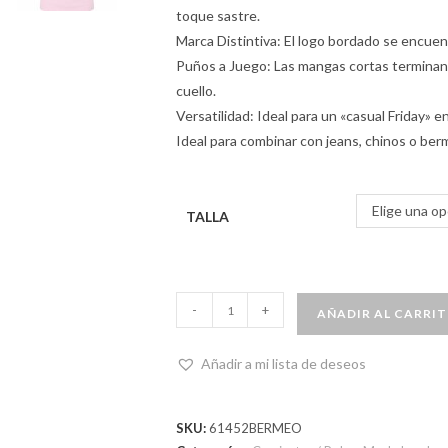
toque sastre.
Marca Distintiva: El logo bordado se encuent
Puños a Juego: Las mangas cortas terminan e
cuello.
Versatilidad: Ideal para un «casual Friday» e
Ideal para combinar con jeans, chinos o be
Elige una op
TALLA
-
+
AÑADIR AL CARRI
Añadir a mi lista de deseos
SKU:
61452BERMEO