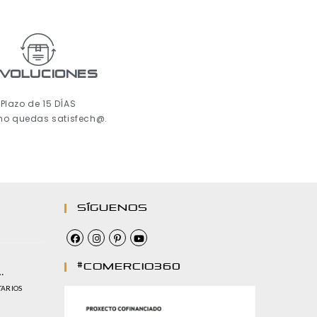
voluciones
Plazo de 15 DÍAS
 no quedas satisfech@.
Síguenos
#comercio360
…
TARIOS