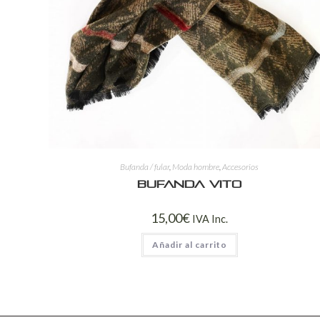
Bufanda / fular
,
Moda hombre
,
Accesorios
Bufanda Vito
15,00
€
IVA Inc.
Añadir al carrito