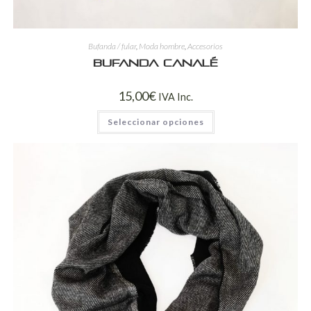
Bufanda / fular
,
Moda hombre
,
Accesorios
Bufanda canalé
15,00
€
IVA Inc.
Seleccionar opciones