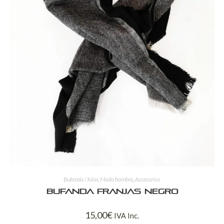
Bufanda / fular
,
Moda hombre
,
Accesorios
Bufanda franjas negro
15,00
€
IVA Inc.