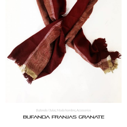
Bufanda / fular
,
Moda hombre
,
Accesorios
Bufanda franjas granate