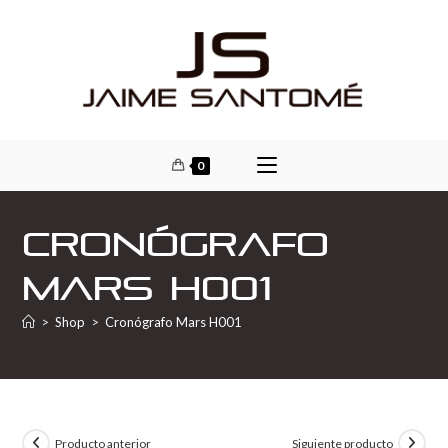
0
Cronógrafo
Mars H001
>
Shop
>
Cronógrafo Mars H001
Producto anterior
Siguiente producto