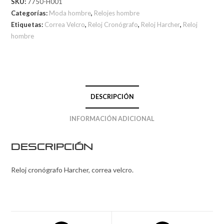
SKU:
7750-H001
Categorías:
Moda hombre
,
Relojes hombre
Etiquetas:
Correa Velcro
,
Reloj Cronógrafo
,
Reloj Harcher
,
Reloj
hombre
DESCRIPCIÓN
INFORMACIÓN ADICIONAL
Descripción
Reloj cronógrafo Harcher, correa velcro.