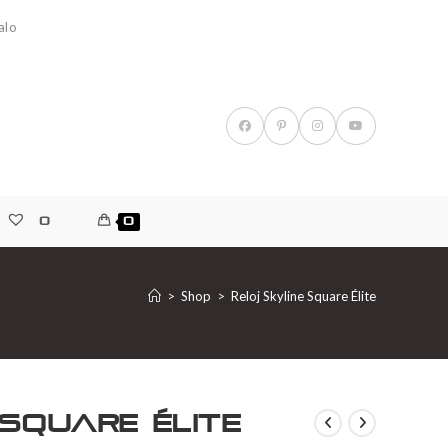
alo
0
0
>
Shop
>
Reloj Skyline Square Élite
 Square Élite