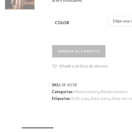
acero inoxidable.
Elige una 
COLOR
AÑADIR AL CARRITO
Añadir a mi lista de deseos
SKU:
SK-8538
Categorías:
Moda hombre
,
Relojes hombre
Etiquetas:
Estilo Lujo
,
Reloj acero
,
Reloj con c