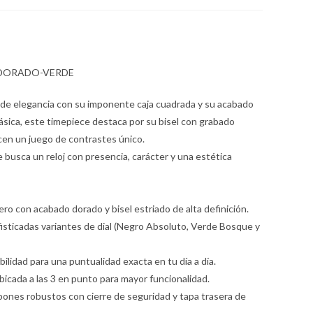
 DORADO-VERDE
o de elegancia con su imponente caja cuadrada y su acabado
 clásica, este timepiece destaca por su bisel con grabado
ecen un juego de contrastes único.
e busca un reloj con presencia, carácter y una estética
ro con acabado dorado y bisel estriado de alta definición.
ofisticadas variantes de dial (Negro Absoluto, Verde Bosque y
bilidad para una puntualidad exacta en tu día a día.
icada a las 3 en punto para mayor funcionalidad.
bones robustos con cierre de seguridad y tapa trasera de