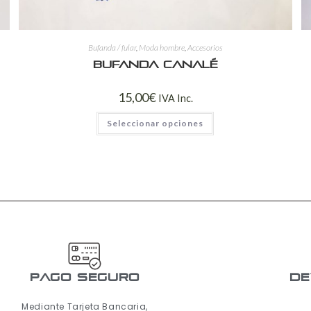
Bufanda / fular
,
Moda hombre
,
Accesorios
Bufanda canalé
15,00
€
IVA Inc.
Seleccionar opciones
pago seguro
De
Mediante Tarjeta Bancaria,