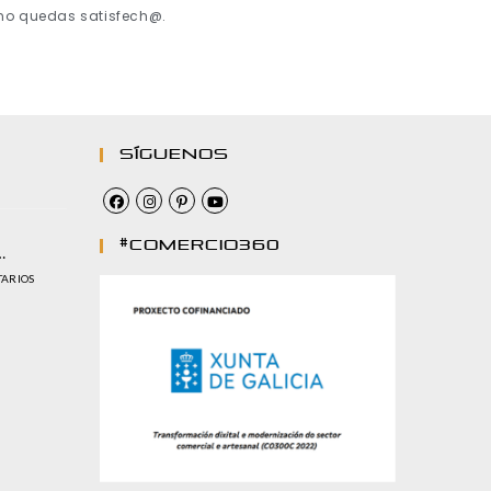
 no quedas satisfech@.
Síguenos
#comercio360
…
TARIOS