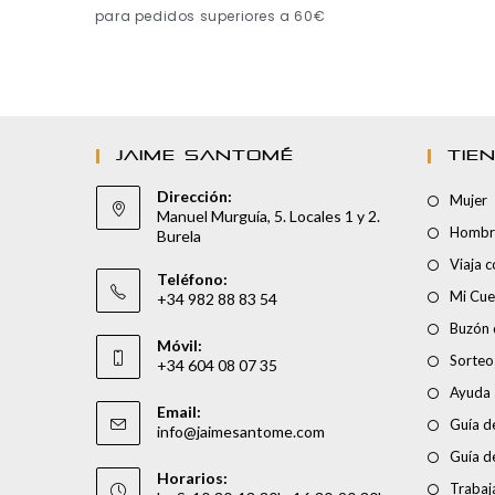
para pedidos superiores a 60€
JAIME SANTOMÉ
TIE
Dirección:
Mujer
Manuel Murguía, 5. Locales 1 y 2.
Hombr
Burela
Viaja 
Teléfono:
Mi Cue
+34 982 88 83 54
Buzón 
Móvil:
Sorteo
+34 604 08 07 35
Ayuda
Email:
Guía de
info@jaimesantome.com
Guía d
Horarios:
Trabaj