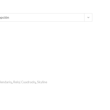
opción
alendario
,
Reloj Cuadrado
,
Skyline