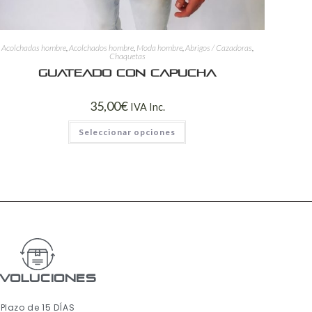
Acolchadas hombre
,
Acolchados hombre
,
Moda hombre
,
Abrigos / Cazadoras
,
Chaquetas
Guateado con capucha
35,00
€
IVA Inc.
Seleccionar opciones
voluciones
Plazo de 15 DÍAS