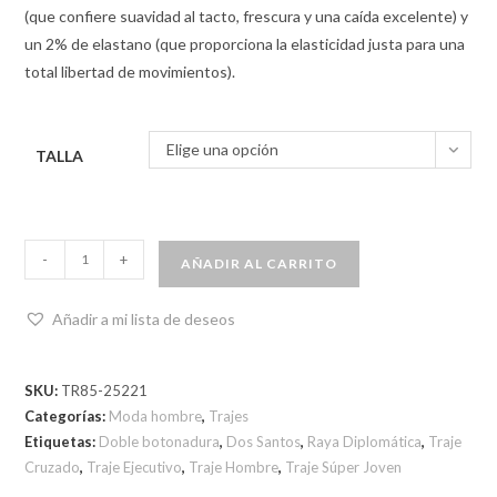
(que confiere suavidad al tacto, frescura y una caída excelente) y
un 2% de elastano (que proporciona la elasticidad justa para una
total libertad de movimientos).
Elige una opción
TALLA
-
+
AÑADIR AL CARRITO
Añadir a mi lista de deseos
SKU:
TR85-25221
Categorías:
Moda hombre
,
Trajes
Etiquetas:
Doble botonadura
,
Dos Santos
,
Raya Diplomática
,
Traje
Cruzado
,
Traje Ejecutivo
,
Traje Hombre
,
Traje Súper Joven