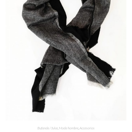
Bufanda / fular
,
Moda hombre
,
Accesorios