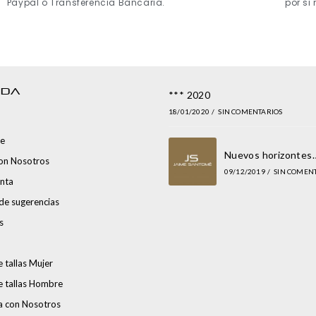
Paypal o Transferencia Bancaria.
por si
NDA
*** 2020
18/01/2020
/
SIN COMENTARIOS
e
Nuevos horizontes
con Nosotros
09/12/2019
/
SIN COMEN
nta
de sugerencias
s
 tallas Mujer
e tallas Hombre
a con Nosotros