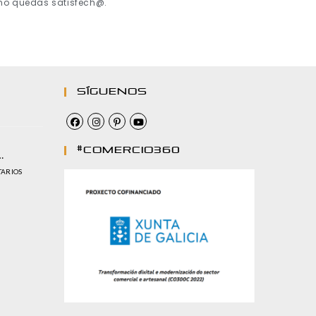
 no quedas satisfech@.
Síguenos
#comercio360
…
TARIOS