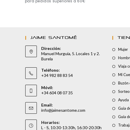
para pedidos superiores a 60€
JAIME SANTOMÉ
TIE
Dirección:
Mujer
Manuel Murguía, 5. Locales 1 y 2.
Hombr
Burela
Viaja 
Teléfono:
Mi Cue
+34 982 88 83 54
Buzón 
Móvil:
Sorteo
+34 604 08 07 35
Ayuda
Email:
Guía de
info@jaimesantome.com
Guía d
Horarios:
Trabaj
L - S, 10:30-13:30h, 16:30-20:30h