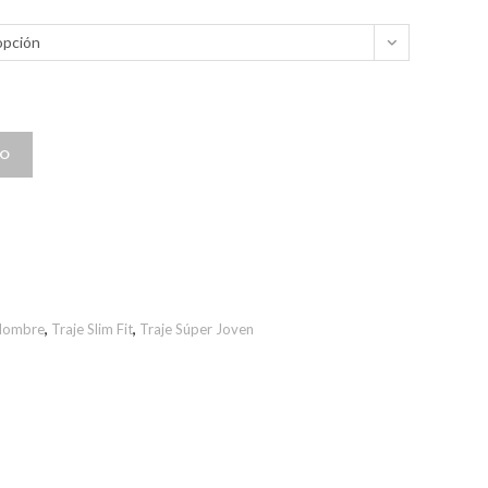
opción
TO
 Hombre
,
Traje Slim Fit
,
Traje Súper Joven