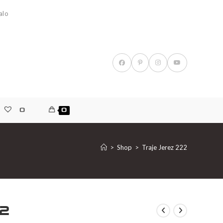
alo
0
0
>
Shop
>
Traje Jerez 222
2