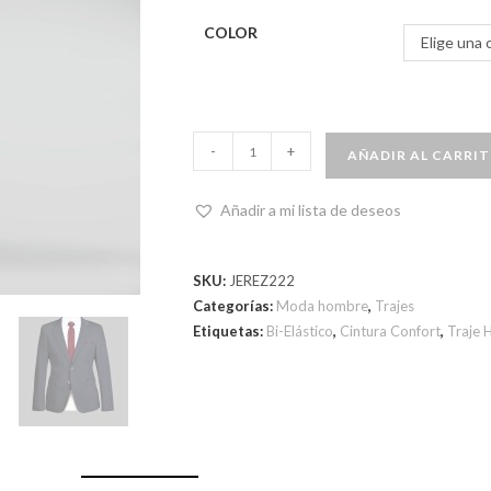
COLOR
Elige una 
-
+
AÑADIR AL CARRI
Añadir a mi lista de deseos
SKU:
JEREZ222
Categorías:
Moda hombre
,
Trajes
Etiquetas:
Bi-Elástico
,
Cintura Confort
,
Traje