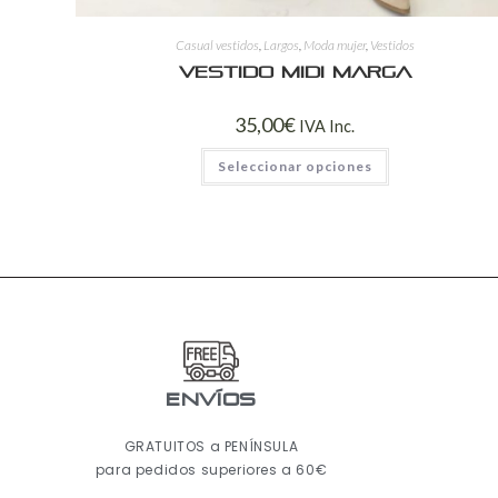
Casual vestidos
,
Largos
,
Moda mujer
,
Vestidos
Vestido midi Marga
35,00
€
IVA Inc.
Seleccionar opciones
ENVÍOS
GRATUITOS a PENÍNSULA
para pedidos superiores a 60€