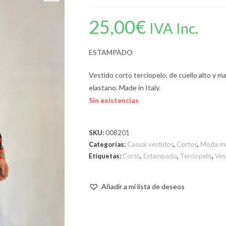
25,00
€
IVA Inc.
ESTAMPADO
Vestido corto terciopelo, de cuello alto y m
elastano. Made in Italy.
Sin existencias
SKU:
008201
Categorías:
Casual vestidos
,
Cortos
,
Moda mu
Etiquetas:
Corto
,
Estampado
,
Terciopelo
,
Ves
Añadir a mi lista de deseos