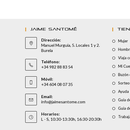
JAIME SANTOMÉ
TIE
Dirección:
Mujer
Manuel Murguía, 5. Locales 1 y 2.
Hombr
Burela
Viaja 
Teléfono:
Mi Cue
+34 982 88 83 54
Buzón 
Móvil:
Sorteo
+34 604 08 07 35
Ayuda
Email:
Guía de
info@jaimesantome.com
Guía d
Horarios:
Trabaj
L - S, 10:30-13:30h, 16:30-20:30h