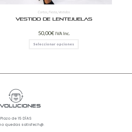
Cortos
,
Fiesta
,
Vestidos
Vestido de lentejuelas
50,00
€
IVA Inc.
Seleccionar opciones
voluciones
Plazo de 15 DÍAS
 no quedas satisfech@.