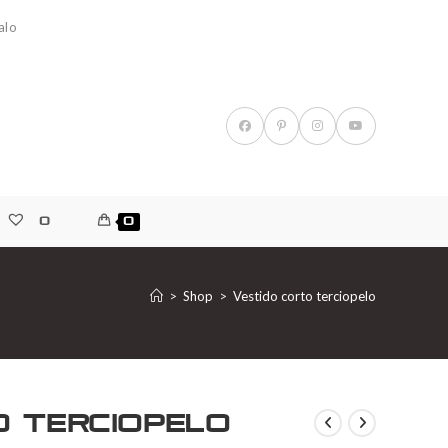
alo
0
0
>
Shop
>
Vestido corto terciopelo
o terciopelo