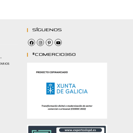
Síguenos
#comercio360
…
TARIOS