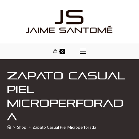
0
Zapato Casual
Piel
Microperforad
a
>
Shop
>
Zapato Casual Piel Microperforada