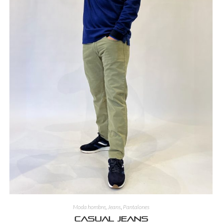
Moda hombre
,
Jeans
,
Pantalones
Casual jeans