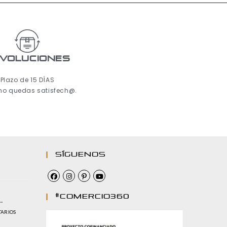
voluciones
Plazo de 15 DÍAS
 no quedas satisfech@.
Síguenos
#comercio360
…
TARIOS