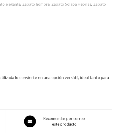
to elegante
,
Zapato hombre
,
Zapato Solapa Hebillas
,
Zapato
ilizada lo convierte en una opción versátil, ideal tanto para
Recomendar por correo
este producto