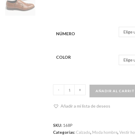
Elige 
NÚMERO
COLOR
Elige 
-
+
AÑADIR AL CARRI
Añadir a mi lista de deseos
SKU:
168P
Categorías:
Calzado
,
Moda hombre
,
Vestir h