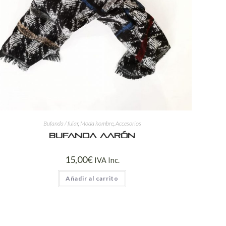
Bufanda / fular
,
Moda hombre
,
Accesorios
Bufanda Aarón
15,00
€
IVA Inc.
Añadir al carrito