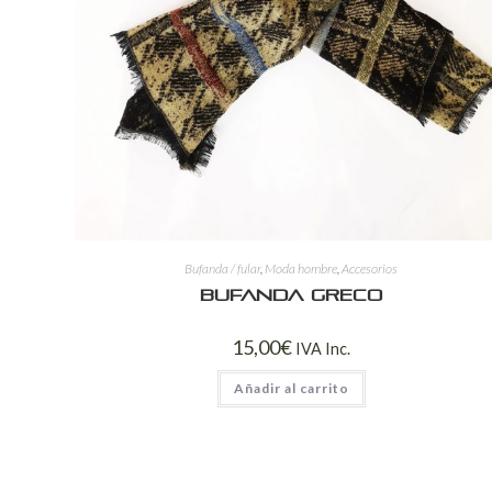
Bufanda / fular
,
Moda hombre
,
Accesorios
Bufanda Greco
15,00
€
IVA Inc.
Añadir al carrito