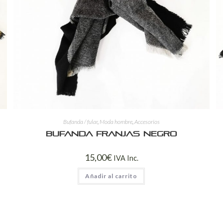
Bufanda / fular
,
Moda hombre
,
Accesorios
Bufanda franjas negro
15,00
€
IVA Inc.
Añadir al carrito