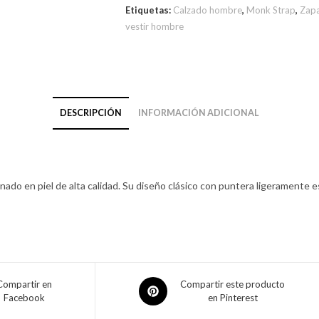
Etiquetas:
Calzado hombre
,
Monk Strap
,
Zapa
vestir hombre
DESCRIPCIÓN
INFORMACIÓN ADICIONAL
ado en piel de alta calidad. Su diseño clásico con puntera ligeramente est
Compartir en
Compartir este producto
Facebook
en Pinterest