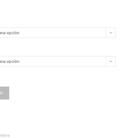
una opción
una opción
TO
ombre