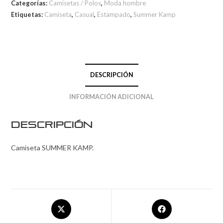
Categorías:
Camisetas / Polos
,
Moda hombre
Etiquetas:
Camiseta
,
Casual
,
Estampado
,
Summer Kamp
DESCRIPCIÓN
INFORMACIÓN ADICIONAL
Descripción
Camiseta SUMMER KAMP.