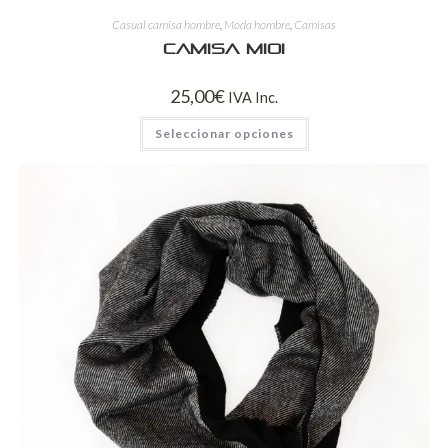
Casual camisa hombre
,
Moda hombre
,
Camisas
Camisa mioi
25,00
€
IVA Inc.
Seleccionar opciones