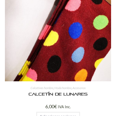
Calcetines hombre
,
Moda hombre
,
Accesorios
Calcetín de lunares
6,00
€
IVA Inc.