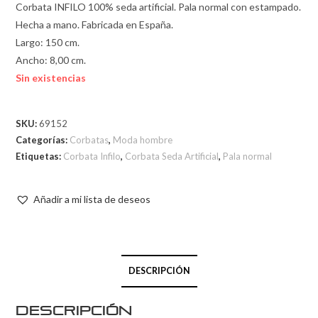
Corbata INFILO 100% seda artificial. Pala normal con estampado.
Hecha a mano. Fabricada en España.
Largo: 150 cm.
Ancho: 8,00 cm.
Sin existencias
SKU:
69152
Categorías:
Corbatas
,
Moda hombre
Etiquetas:
Corbata Infilo
,
Corbata Seda Artificial
,
Pala normal
Añadir a mi lista de deseos
DESCRIPCIÓN
Descripción