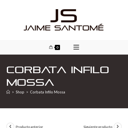
0
Corbata Infilo
Mossa
>
Shop
>
Corbata Infilo Mossa
Producto anterior
Siguiente producto