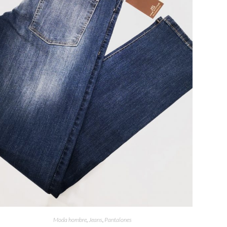
Moda hombre
,
Jeans
,
Pantalones