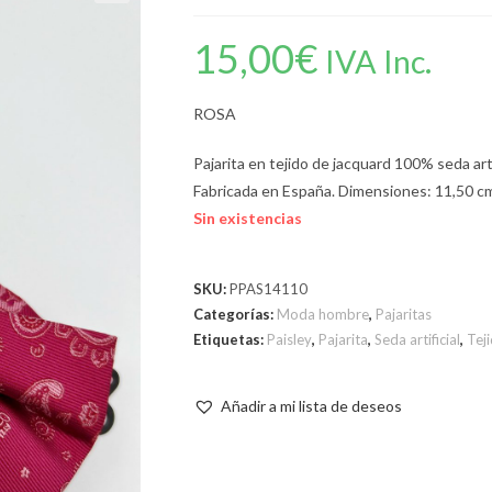
15,00
€
IVA Inc.
ROSA
Pajarita en tejido de jacquard 100% seda arti
Fabricada en España. Dimensiones: 11,50 cm
Sin existencias
SKU:
PPAS14110
Categorías:
Moda hombre
,
Pajaritas
Etiquetas:
Paisley
,
Pajarita
,
Seda artificial
,
Tej
Añadir a mi lista de deseos