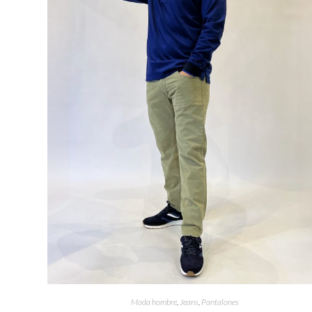
Moda hombre
,
Jeans
,
Pantalones