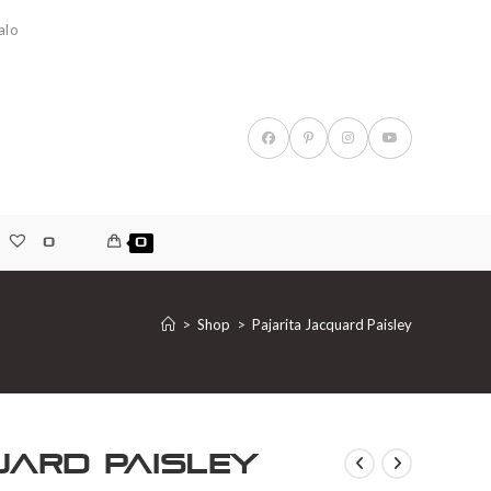
alo
0
0
>
Shop
>
Pajarita Jacquard Paisley
uard Paisley