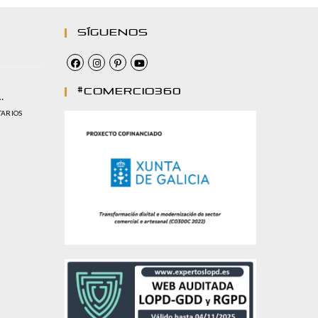
Síguenos
#comercio360
…
TARIOS