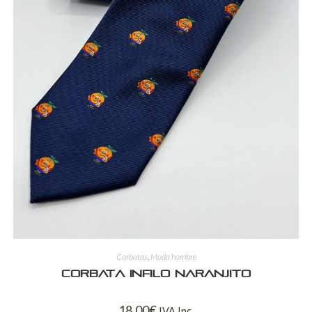
Corbatas
,
Moda hombre
Corbata Infilo Naranjito
18,00
€
IVA Inc.