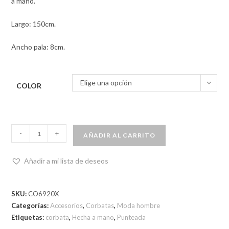
a mano.
Largo: 150cm.
Ancho pala: 8cm.
Elige una opción
COLOR
-
+
AÑADIR AL CARRITO
Añadir a mi lista de deseos
SKU:
CO6920X
Categorías:
Accesorios
,
Corbatas
,
Moda hombre
Etiquetas:
corbata
,
Hecha a mano
,
Punteada