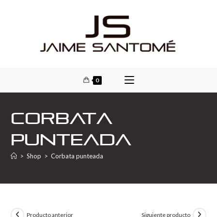
0
Corbata
punteada
>
Shop
>
Corbata punteada
Producto anterior
Siguiente producto