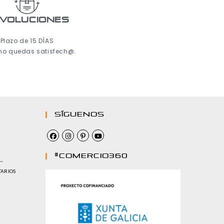
voluciones
Plazo de 15 DÍAS
 no quedas satisfech@.
Síguenos
#comercio360
…
TARIOS