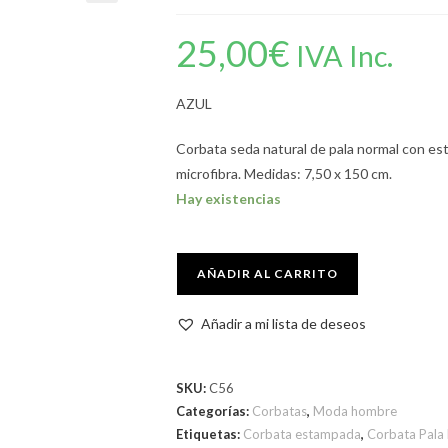
25,00
€
IVA Inc.
AZUL
Corbata seda natural de pala normal con e
microfibra. Medidas: 7,50 x 150 cm.
Hay existencias
AÑADIR AL CARRITO
Añadir a mi lista de deseos
SKU:
C56
Categorías:
Corbatas
,
Moda hombre
Etiquetas:
Corbata estampada
,
Corbata Pala