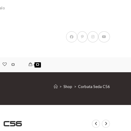
alo
0
0
>
Shop
>
Corbata Seda C56
 C56