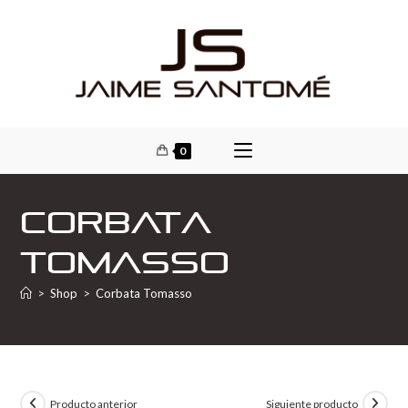
0
Corbata
Tomasso
>
Shop
>
Corbata Tomasso
Producto anterior
Siguiente producto