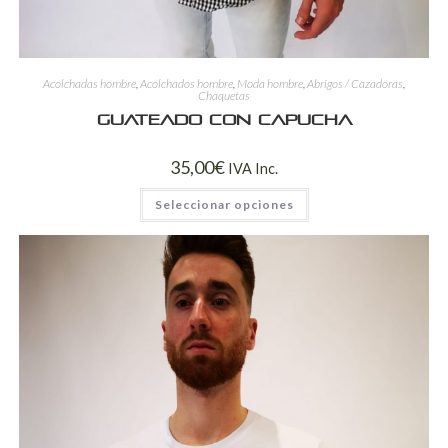
Acolchadas hombre
,
Acolchados hombre
,
Moda hombre
,
Abrigos / Cazadoras
,
Chaquetas
Guateado con capucha
35,00
€
IVA Inc.
Seleccionar opciones