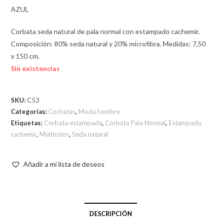
AZUL
Corbata seda natural de pala normal con estampado cachemir.
Composición: 80% seda natural y 20% microfibra. Medidas: 7,50
x 150 cm.
Sin existencias
SKU:
C53
Categorías:
Corbatas
,
Moda hombre
Etiquetas:
Corbata estampada
,
Corbata Pala Normal
,
Estampado
cachemir
,
Multicolor
,
Seda natural
Añadir a mi lista de deseos
DESCRIPCIÓN