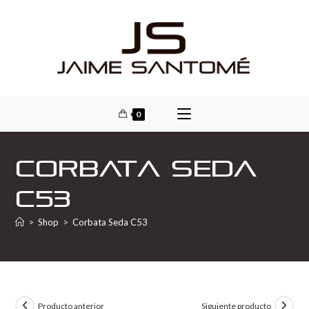
0
Corbata Seda
C53
>
Shop
>
Corbata Seda C53
Producto anterior
Siguiente producto