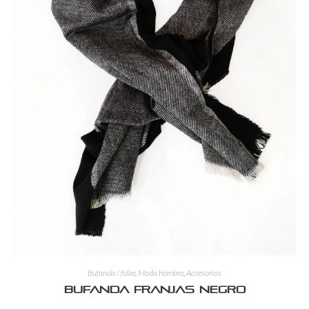
Bufanda / fular
,
Moda hombre
,
Accesorios
Bufanda franjas negro