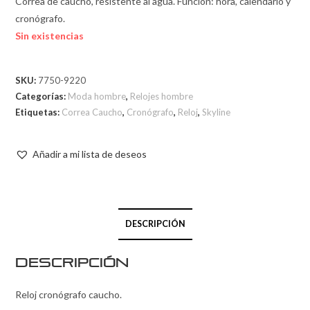
Correa de caucho, resistente al agua. Función: hora, calendario y
cronógrafo.
Sin existencias
SKU:
7750-9220
Categorías:
Moda hombre
,
Relojes hombre
Etiquetas:
Correa Caucho
,
Cronógrafo
,
Reloj
,
Skyline
Añadir a mi lista de deseos
DESCRIPCIÓN
Descripción
Reloj cronógrafo caucho.