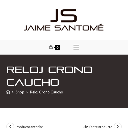
0
Reloj Crono
Caucho
>
Shop
>
Reloj Crono Caucho
Producto anterior
Siguiente producto