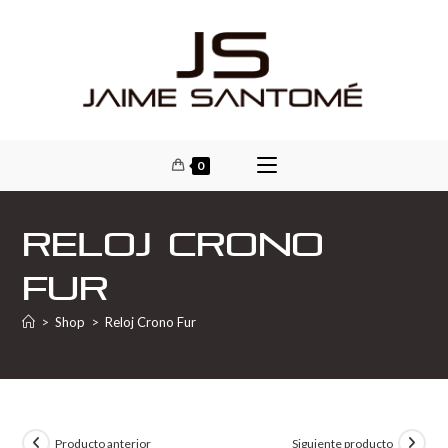
0
Reloj Crono
Fur
>
Shop
>
Reloj Crono Fur
Producto anterior
Siguiente producto