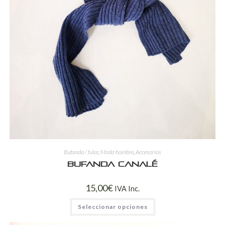
Bufanda / fular
,
Moda hombre
,
Accesorios
Bufanda canalé
15,00
€
IVA Inc.
Seleccionar opciones