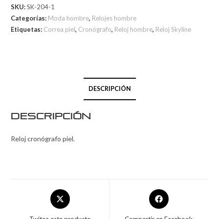
SKU:
SK-204-1
Categorías:
Moda hombre
,
Relojes hombre
Etiquetas:
Correa piel
,
Cronógrafo
,
Reloj hombre
,
Reloj Skyline
DESCRIPCIÓN
Descripción
Reloj cronógrafo piel.