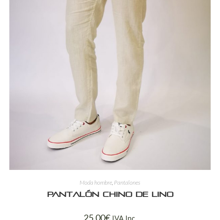
Moda hombre
,
Pantalones
Pantalón chino de lino
25,00
€
IVA Inc.