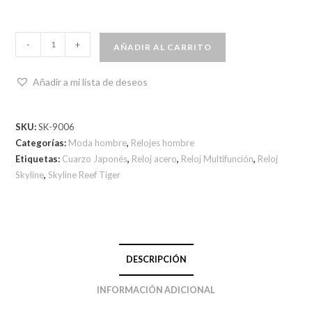
-
+
AÑADIR AL CARRITO
Añadir a mi lista de deseos
SKU:
SK-9006
Categorías:
Moda hombre
,
Relojes hombre
Etiquetas:
Cuarzo Japonés
,
Reloj acero
,
Reloj Multifunción
,
Reloj
Skyline
,
Skyline Reef Tiger
DESCRIPCIÓN
INFORMACIÓN ADICIONAL