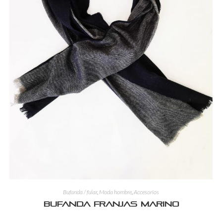
Bufanda / fular
,
Moda hombre
,
Accesorios
Bufanda franjas marino