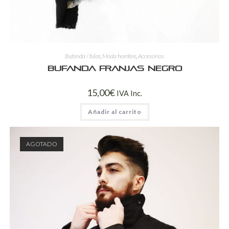
Bufanda / fular
,
Moda hombre
,
Accesorios
Bufanda franjas negro
15,00
€
IVA Inc.
Añadir al carrito
AGOTADO