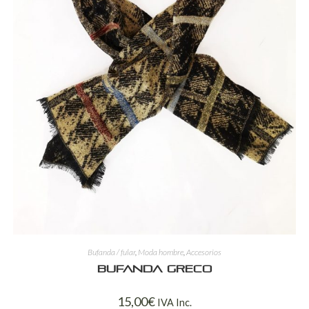
Bufanda / fular
,
Moda hombre
,
Accesorios
Bufanda Greco
15,00
€
IVA Inc.