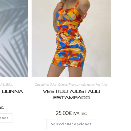
r
,
Vestidos
Casual vestidos
,
Cortos
,
Fiesta
,
Moda mujer
,
Vestidos
o Donna
Vestido ajustado
estampado
nc.
25,00
€
IVA Inc.
iones
Seleccionar opciones