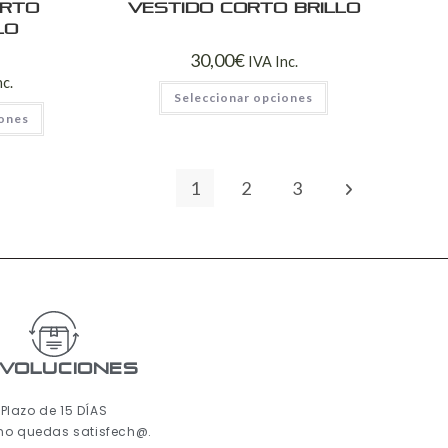
orto
Vestido corto brillo
lo
30,00
€
IVA Inc.
nc.
Seleccionar opciones
iones
1
2
3
voluciones
Plazo de 15 DÍAS
 no quedas satisfech@.