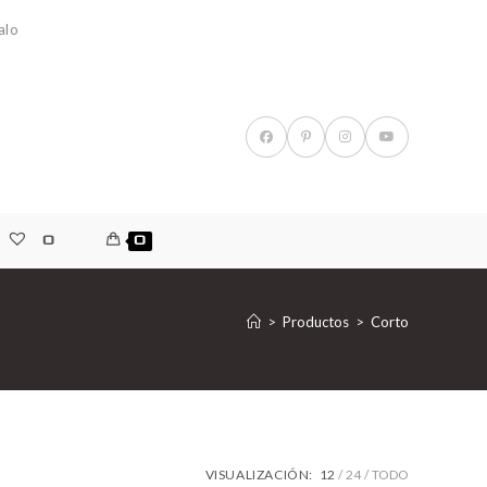
alo
0
0
>
Productos
>
Corto
VISUALIZACIÓN:
12
24
TODO