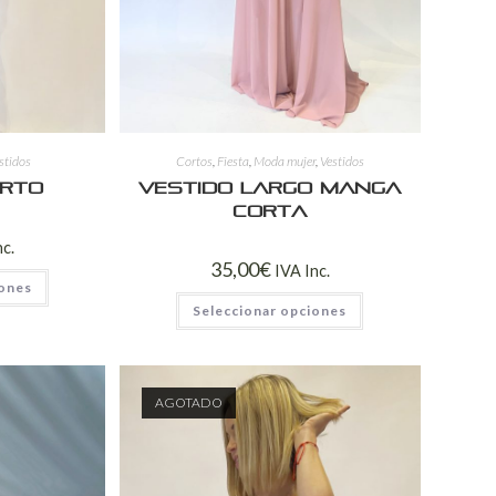
stidos
Cortos
,
Fiesta
,
Moda mujer
,
Vestidos
orto
vestido largo manga
corta
nc.
35,00
€
IVA Inc.
iones
Seleccionar opciones
AGOTADO