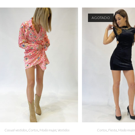
AGOTADO
Casual vestidos
,
Cortos
,
Moda mujer
,
Vestidos
Cortos
,
Fiesta
,
Moda muje