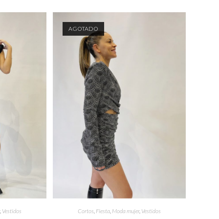
AGOTADO
r
,
Vestidos
Cortos
,
Fiesta
,
Moda mujer
,
Vestidos