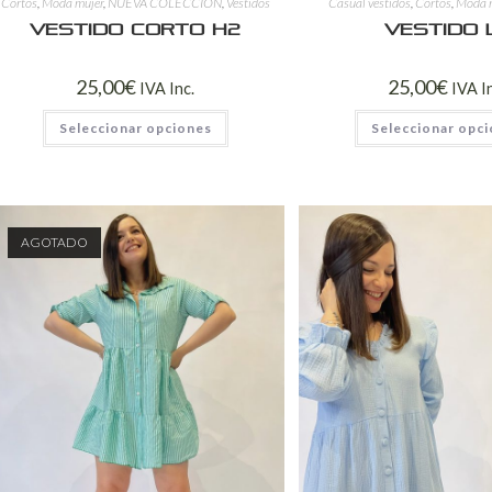
Cortos
,
Moda mujer
,
NUEVA COLECCIÓN
,
Vestidos
Casual vestidos
,
Cortos
,
Moda 
Vestido Corto H2
Vestido 
25,00
€
25,00
€
IVA Inc.
IVA I
Seleccionar opciones
Seleccionar opc
AGOTADO