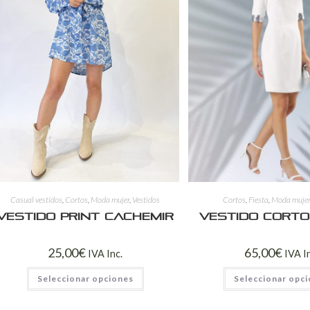
Casual vestidos
,
Cortos
,
Moda mujer
,
Vestidos
Cortos
,
Fiesta
,
Moda muje
Vestido print Cachemir
Vestido cort
25,00
€
65,00
€
IVA Inc.
IVA I
Seleccionar opciones
Seleccionar opc