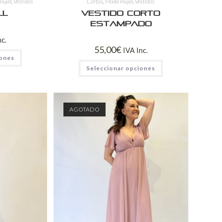
mujer
,
Vestidos
Cortos
,
Moda mujer
,
Vestidos
LL
Vestido corto
estampado
nc.
55,00
€
IVA Inc.
iones
Seleccionar opciones
AGOTADO