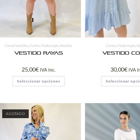
Casual vestidos
,
Cortos
,
Moda mujer
,
Vestidos
Cortos
,
Moda mujer
,
Ve
Vestido rayas
Vestido c
25,00
€
30,00
€
IVA Inc.
IVA I
Seleccionar opciones
Seleccionar opc
AGOTADO