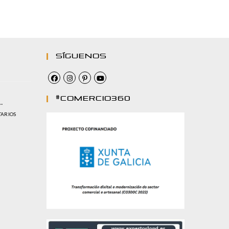
Síguenos
#comercio360
…
TARIOS