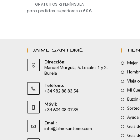
GRATUITOS a PENÍNSULA
para pedidos superiores a 60€
JAIME SANTOMÉ
TIE
Dirección:
Mujer
Manuel Murguía, 5. Locales 1 y 2.
Hombr
Burela
Viaja 
Teléfono:
Mi Cue
+34 982 88 83 54
Buzón 
Móvil:
Sorteo
+34 604 08 07 35
Ayuda
Email:
Guía de
info@jaimesantome.com
Guía d