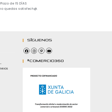
Plazo de 15 DÍAS
 no quedas satisfech@.
Síguenos
#comercio360
…
TARIOS