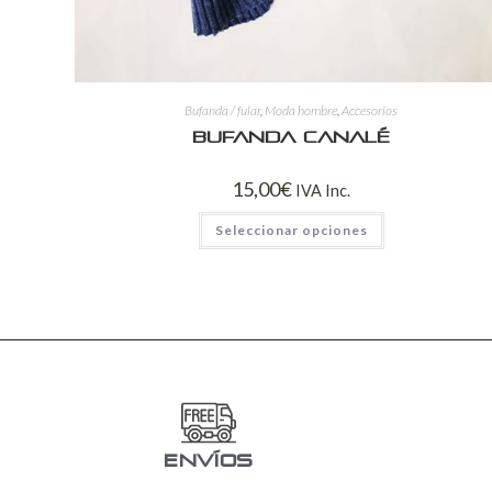
Bufanda / fular
,
Moda hombre
,
Accesorios
Bufanda canalé
15,00
€
IVA Inc.
Seleccionar opciones
ENVÍOS