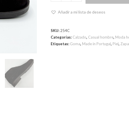
Añadir a mi lista de deseos
SKU:
254C
Categorías:
Calzado
,
Casual hombre
,
Moda h
Etiquetas:
Goma
,
Made in Portugal
,
Piel
,
Zapa