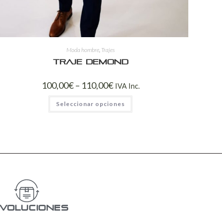
Moda hombre
,
Trajes
Traje Demond
100,00
€
–
110,00
€
IVA Inc.
Seleccionar opciones
voluciones