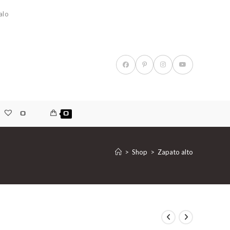
alo
0
0
>
Shop
>
Zapato alto