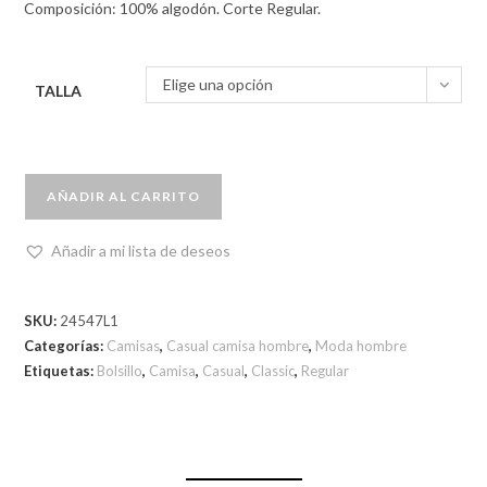
Composición: 100% algodón. Corte Regular.
Elige una opción
TALLA
AÑADIR AL CARRITO
Añadir a mi lista de deseos
SKU:
24547L1
Categorías:
Camisas
,
Casual camisa hombre
,
Moda hombre
Etiquetas:
Bolsillo
,
Camisa
,
Casual
,
Classic
,
Regular