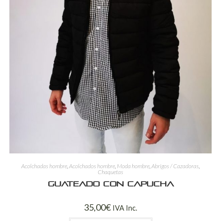
Acolchadas hombre
,
Acolchados hombre
,
Moda hombre
,
Abrigos / Cazadoras
,
Chaquetas
Guateado con capucha
35,00
€
IVA Inc.