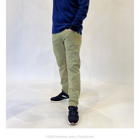
Moda hombre
,
Jeans
,
Pantalones