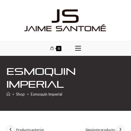
0
Esmoquin
Imperial
>
Shop
>
Esmoquin Imperial
Producto anterior
Siguiente producto