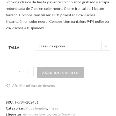
Smoking clásico de fiesta y evento color blanco grabado y solapa
redondeada de 7 cm en color negro. Cierre frontal de 1 botón
forrado. Composición blazer: 83% poliéster 17% viscosa.
El pantalón en color negro. Composición pantalón: 94% poliéster
2% viscosa 4% spandex.
Elige una opción
TALLA
-
+
AÑADIR AL CARRITO
Añadir a mi lista de deseos
SKU:
TR784-202431
Categorías:
Moda hombre
,
Trajes
Etiquetas:
esmoquin
,
Evento
,
Fiesta
,
Smoking