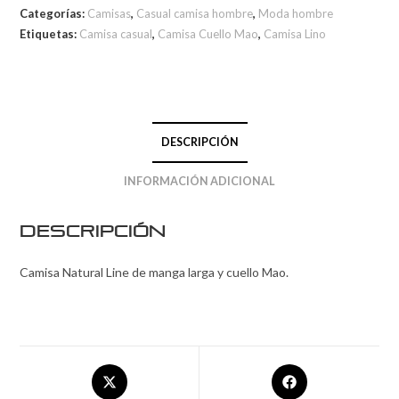
Categorías:
Camisas
,
Casual camisa hombre
,
Moda hombre
Etiquetas:
Camisa casual
,
Camisa Cuello Mao
,
Camisa Lino
DESCRIPCIÓN
INFORMACIÓN ADICIONAL
Descripción
Camisa Natural Line de manga larga y cuello Mao.