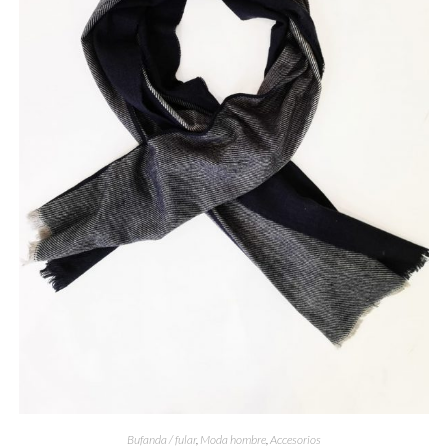
Bufanda / fular
,
Moda hombre
,
Accesorios