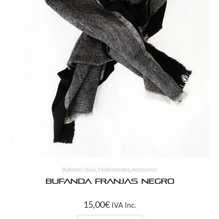
Bufanda / fular
,
Moda hombre
,
Accesorios
Bufanda franjas negro
15,00
€
IVA Inc.