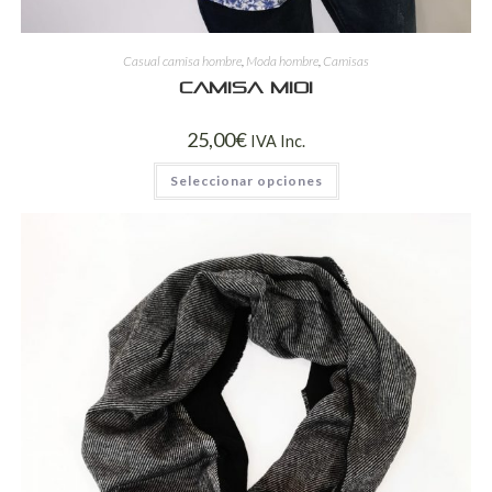
Casual camisa hombre
,
Moda hombre
,
Camisas
Camisa mioi
25,00
€
IVA Inc.
Seleccionar opciones