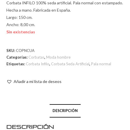
Corbata INFILO 100% seda artificial. Pala normal con estampado.
Hecha a mano. Fabricada en España.
Largo: 150 cm.
Ancho: 8,00 cm.
Sin existencias
SKU:
COPNCUA
Categorías:
Corbatas
,
Moda hombre
Etiquetas:
Corbata Infilo
,
Corbata Seda Artificial
,
Pala normal
Añadir a mi lista de deseos
DESCRIPCIÓN
Descripción