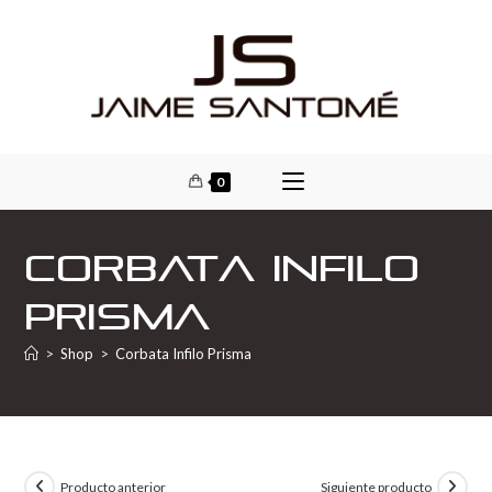
0
Corbata Infilo
Prisma
>
Shop
>
Corbata Infilo Prisma
Producto anterior
Siguiente producto