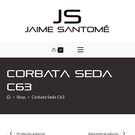
0
Corbata Seda
C63
>
Shop
>
Corbata Seda C63
Producto anterior
Siguiente producto