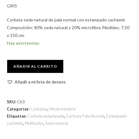
GRIS
Corbata seda natural de pala normal con estampado cachemir.
Composición: 80% seda natural y 20% microfibra. Medidas: 7,50
x 150 cm.
Hay existencias
AÑADIR AL CARRITO
Añadir a mi lista de deseos
SKU:
C63
Categorías:
Corbatas
,
Moda hombre
Etiquetas:
Corbata estampada
,
Corbata Pala Normal
,
Estampado
cachemir
,
Multicolor
,
Seda natural