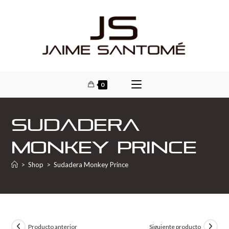
0
Sudadera
Monkey Prince
>
Shop
>
Sudadera Monkey Prince
Producto anterior
Siguiente producto