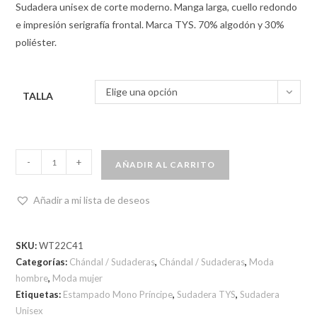
Sudadera unisex de corte moderno. Manga larga, cuello redondo
e impresión serigrafía frontal. Marca TYS. 70% algodón y 30%
poliéster.
Elige una opción
TALLA
-
+
AÑADIR AL CARRITO
Añadir a mi lista de deseos
SKU:
WT22C41
Categorías:
Chándal / Sudaderas
,
Chándal / Sudaderas
,
Moda
hombre
,
Moda mujer
Etiquetas:
Estampado Mono Príncipe
,
Sudadera TYS
,
Sudadera
Unisex