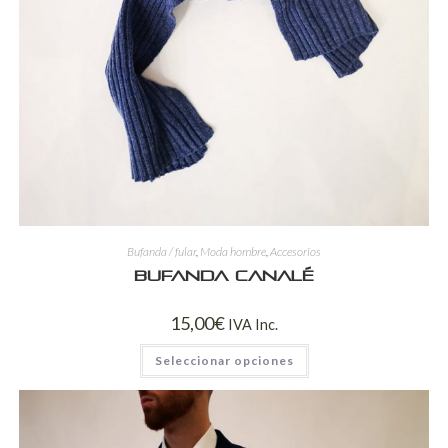
Bufanda / fular
,
Moda hombre
,
Accesorios
Bufanda canalé
15,00
€
IVA Inc.
Seleccionar opciones