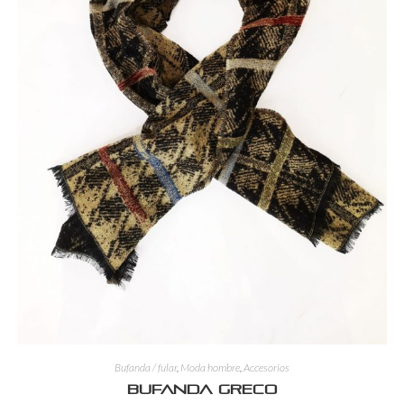
Bufanda / fular
,
Moda hombre
,
Accesorios
Bufanda Greco