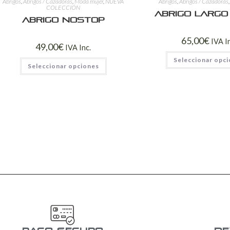
Abrigos
,
Abrigos / Cazadoras
,
Moda mujer
,
NUEVA
Abrigos
,
Abrigos / Cazadoras
COLECCIÓN
Abrigo Largo
Abrigo Nostop
65,00
€
IVA I
49,00
€
IVA Inc.
Seleccionar opc
Seleccionar opciones