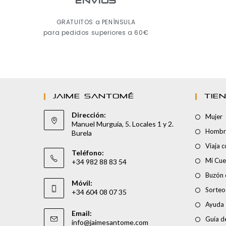
ENVÍOS
GRATUITOS a PENÍNSULA
para pedidos superiores a 60€
JAIME SANTOMÉ
TIE
Dirección:
Mujer
Manuel Murguía, 5. Locales 1 y 2.
Hombr
Burela
Viaja 
Teléfono:
Mi Cue
+34 982 88 83 54
Buzón 
Móvil:
Sorteo
+34 604 08 07 35
Ayuda
Email:
Guía de
info@jaimesantome.com