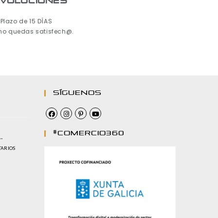
voluciones
Plazo de 15 DÍAS
 no quedas satisfech@.
Síguenos
#comercio360
…
TARIOS