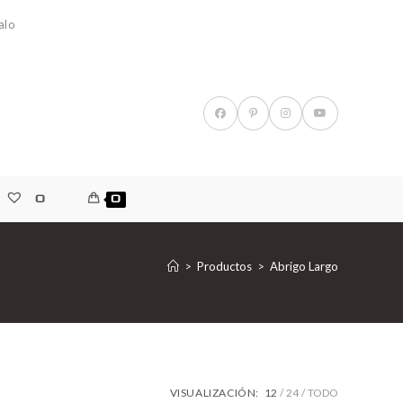
alo
0
0
>
Productos
>
Abrigo Largo
VISUALIZACIÓN:
12
24
TODO